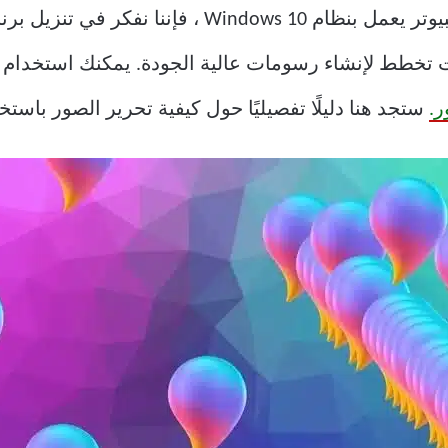
عندما نريد تحرير صورة على جهاز كمبيوتر يعمل بنظام 10
ستجد هنا دليلًا تفصيليًا حول كيفية تحرير الصور باستخدام Paint 3D في ows 10