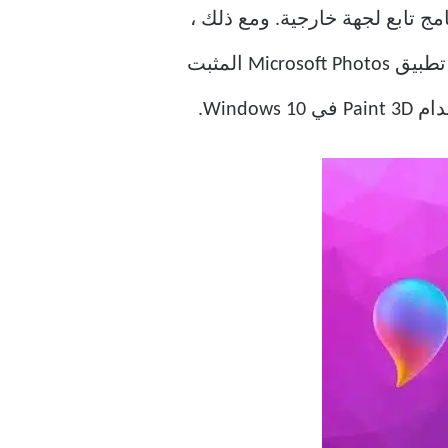
Windows  ، فإننا نفكر في تنزيل برنامج تابع لجهة خارجية. ومع ذلك ،
ليست هناك حاجة لذلك الآن إلا إذا كنت تخطط لإنشاء رسومات عالية الجودة. يمكنك استخدام تطبيق Microsoft Photos المثبت
Wind.