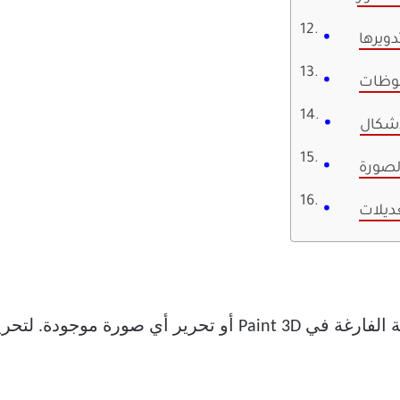
دويرها
فوظات
أشكال
لصورة
ديلات
يمكنك إما البدء في الرسم على اللوحة الفارغة في Paint 3D أو