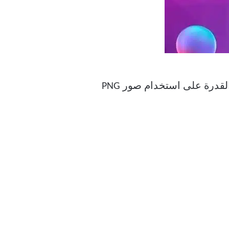
يحمل Paint 3D مجموعة من الميزات المثيرة. يتضمن ذلك الملصقات والأشكال ثنائية الأبعاد والقدرة على استخدام صور PNG