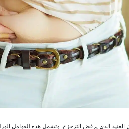
لعنيد الذي يرفض التزحزح. وتشمل هذه العوامل الوراثي