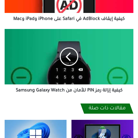
وiPad
وMac
كيفية إيقاف AdBlock في Safari على iPhone وiPad وMac
كيفية
إزالة
رمز
PIN
للأمان
من
Samsung
Galaxy
Watch
كيفية إزالة رمز PIN للأمان من Samsung Galaxy Watch
مقالات ذات صلة