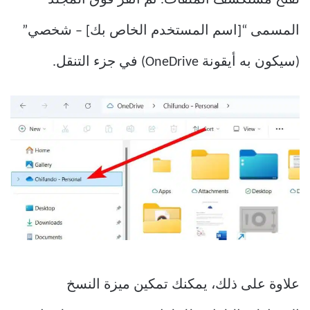
المسمى “[اسم المستخدم الخاص بك] – شخصي”
(سيكون به أيقونة OneDrive) في جزء التنقل.
علاوة على ذلك، يمكنك تمكين ميزة النسخ